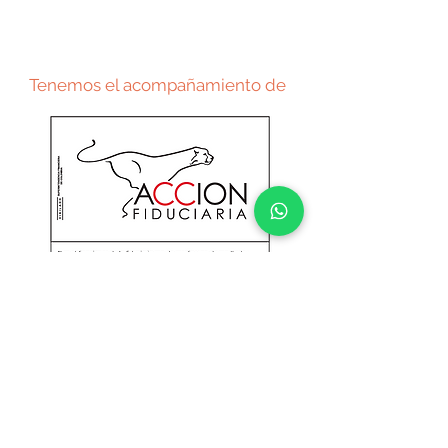
Sala de ventas
Dg 115a # 70f - 29
Tenemos el acompañamiento de
Información de contacto
Encuentranos en:
Formas y Espacios S.A.S
Nit:
901. 105.750 - 6